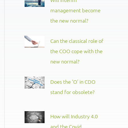
management become
the new normal?
Can the classical role of
the COO cope with the
new normal?
Does the ‘O’ in CDO
stand for obsolete?
How will Industry 4.0
and the Covid