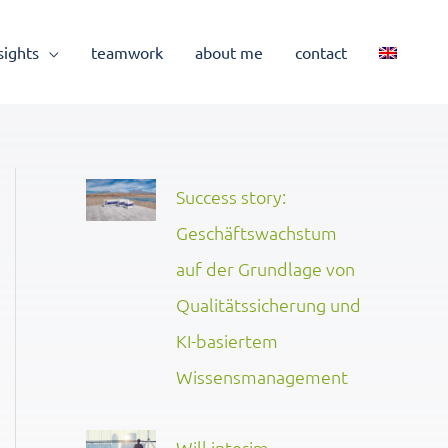
sights
teamwork
about me
contact
Success story:
Geschäftswachstum
auf der Grundlage von
Qualitätssicherung und
KI-basiertem
Wissensmanagement
Will interim