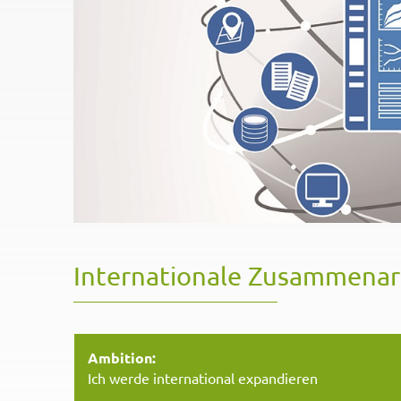
Internationale Zusammenarb
Ambition:
Ich werde international expandieren