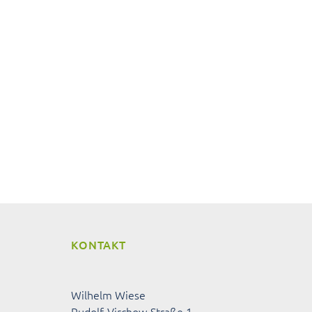
KONTAKT
Wilhelm Wiese
Rudolf-Virchow-Straße 1